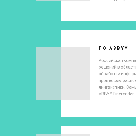
ПО ABBYY
Российская комп
решений в област
обработки информ
процессов, распо
лингвистики. Сам
ABBYY Finereader.