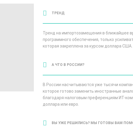
ТРЕНД
Тренд на импортозамещения в ближайшее вр
программного обеспечения, только усиливатс
которая закреплена за курсом доллара США.
А ЧТО В РОССИИ?
В России насчитываются уже тысячи компан
которое готово заменить иностранные анало
благодаря налоговым преференциям ИТ-комп
доллара или евро.
ВЫ УЖЕ РЕШИЛИСЬ? МЫ ГОТОВЫ ВАМ ПОМ