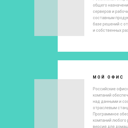
общего назначени
серверов и рабоч
составным продук
базе решений с о
и собственных ра
МОЙ ОФИС
Российские офис
компаний обеспе
над данными и с
отраслевым стан
Программное обе
компаний любого р
версия для домаш