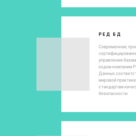
РЕД БД
Современная, пр
сертифицированна
управления базам
кодом компании Р
Данных соответс
мировой практик
стандартам качес
безопасности.