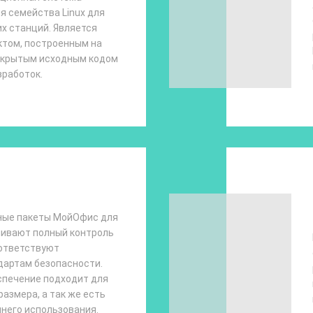
я семейства Linux для
их станций. Является
том, построенным на
ткрытым исходным кодом
зработок.
ные пакеты МойОфис для
чивают полный контроль
оответствуют
дартам безопасности.
спечение подходит для
азмера, а так же есть
него использования.