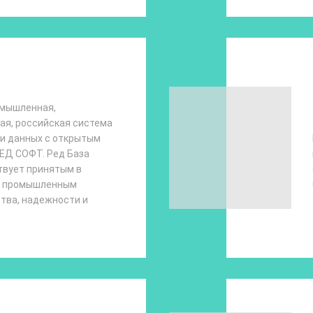
омышленная,
я, российская система
и данных с открытым
ЕД СОФТ. Ред База
твует принятым в
е промышленным
тва, надежности и