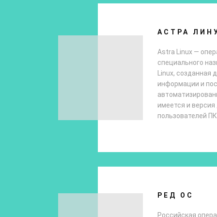
АСТРА ЛИН
Astra Linux — оп
специального наз
Linux, созданная
информации и по
автоматизированн
имеется и версия
пользователей ПК
РЕД ОС
Российская опер