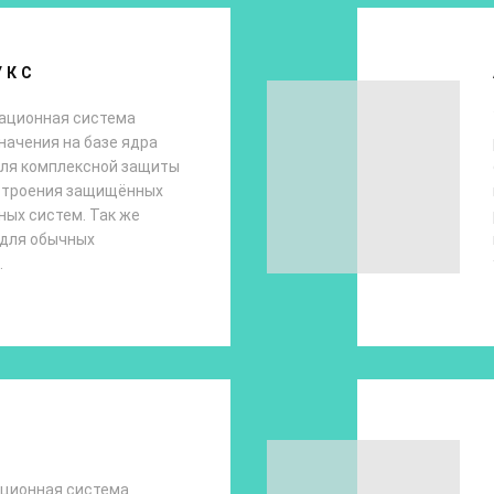
УКС
ерационная система
начения на базе ядра
 для комплексной защиты
строения защищённых
ых систем. Так же
 для обычных
.
ационная система