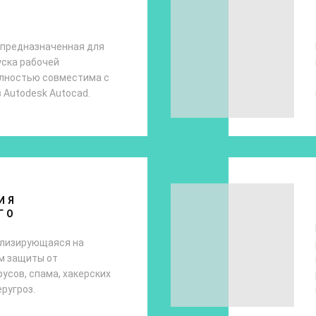
 предназначенная для
уска рабочей
олностью совместима с
Autodesk Autocad.
ИЯ
ГО
ализирующаяся на
м защиты от
усов, спама, хакерских
еругроз.